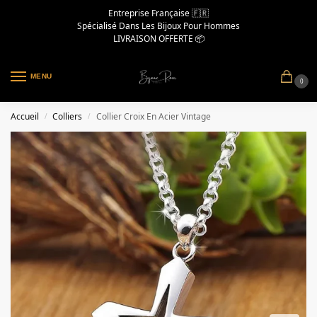
Entreprise Française 🇫🇷
Spécialisé Dans Les Bijoux Pour Hommes
LIVRAISON OFFERTE 📦
MENU
0
Accueil
Colliers
Collier Croix En Acier Vintage
/
/