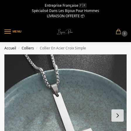
Entreprise Française 🇫🇷
Spécialisé Dans Les Bijoux Pour Hommes
LIVRAISON OFFERTE 📦
MENU
0
Accueil
Colliers
Collier En Acier Croix Simple
/
/