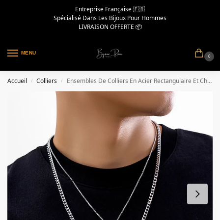
Entreprise Française 🇫🇷
Spécialisé Dans Les Bijoux Pour Hommes
LIVRAISON OFFERTE 📦
MENU
0
Accueil
Colliers
Ensembles De Colliers En Acier Rectangulaire Et Chaine En Acier
/
/