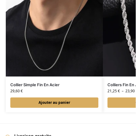
Collier Simple Fin En Acier
Colliers Fin En
29,60
€
21,25
€
–
23,90
Ajouter au panier
Livraison gratuite