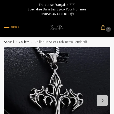
Entreprise Française 🇫🇷
Spécialisé Dans Les Bijoux Pour Hommes
LIVRAISON OFFERTE 📦
MENU
0
Accueil
Colliers
Collier En Acier Croix Rétro Pendentif
/
/