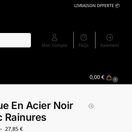
LIVRAISON OFFERTE 📦
Recherche
Mon Compte
FAQs
Paiement
0,00
€
0
e En Acier Noir
 Rainures
–
27,85
€