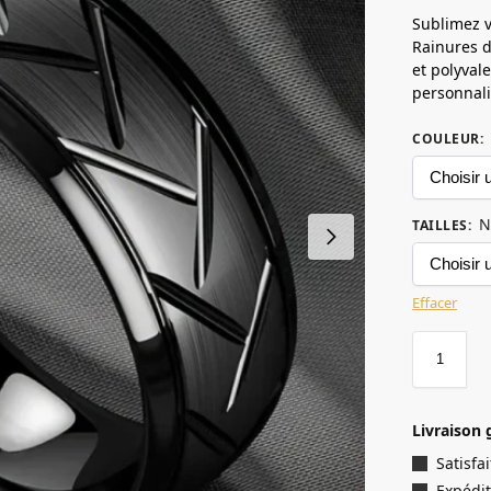
Sublimez v
Rainures d
et polyvale
personnali
COULEUR
:
N
TAILLES
:
Effacer
Livraison 
Satisf
Expédit